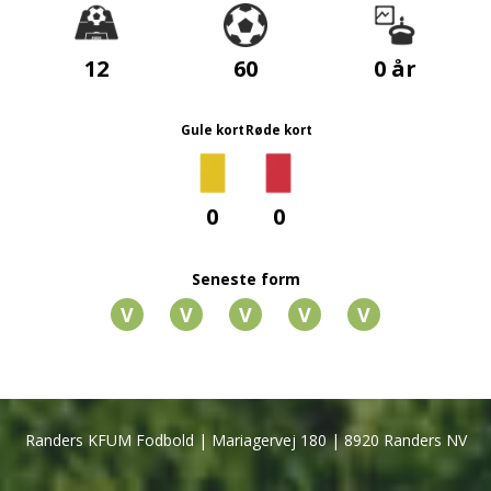
12
60
0 år
Gule kort
Røde kort
0
0
Seneste form
V
V
V
V
V
Randers KFUM Fodbold | Mariagervej
180 | 8920
Randers NV