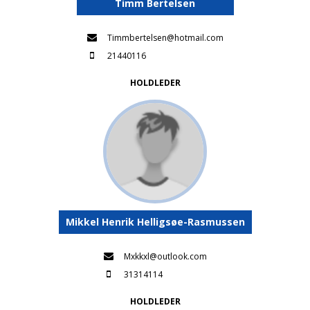
Timm Bertelsen
Timmbertelsen@hotmail.com
21440116
HOLDLEDER
Mikkel Henrik Helligsøe-Rasmussen
Mxkkxl@outlook.com
31314114
HOLDLEDER